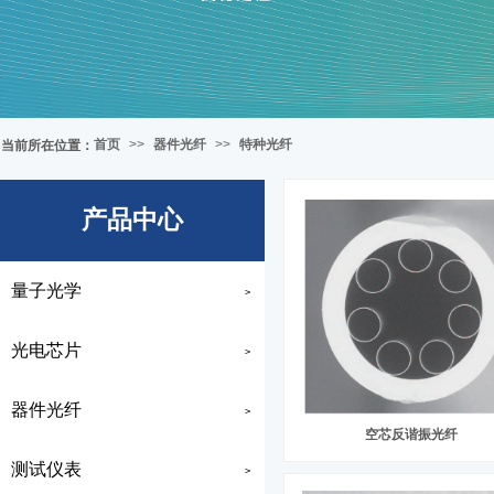
首页
>>
器件光纤
>>
特种光纤
当前所在位置
：
产品中心
量子光学
>
光电芯片
>
器件光纤
>
空芯反谐振光纤
测试仪表
>