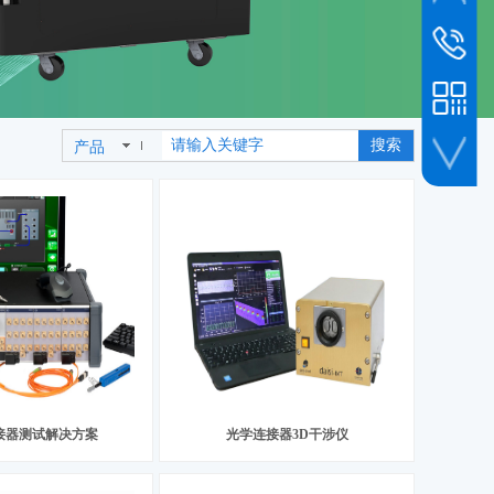
市场新闻
销售客服
010-6493
销售专线
19800239
搜索
产品
公司传真
010-6493
人事招聘
企业微信
接器测试解决方案
光学连接器3D干涉仪