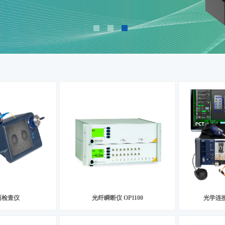
面检查仪
光纤瞬断仪 OP1100
光学连