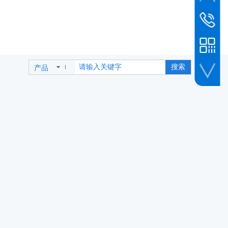
市场新闻
销售客服
010-6493
销售专线
19800239
搜索
产品
公司传真
010-6493
人事招聘
企业微信