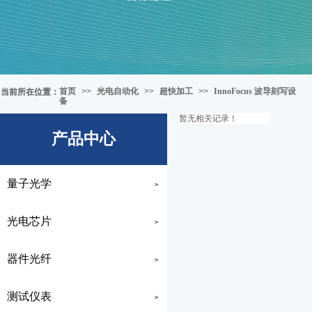
首页
>>
光电自动化
>>
超快加工
>>
InnoFocus 波导刻写设
当前所在位置
：
备
暂无相关记录！
产品中心
量子光学
>
光电芯片
>
器件光纤
>
测试仪表
>