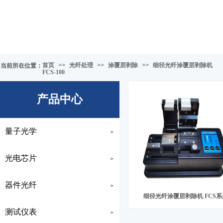
首页
>>
光纤处理
>>
涂覆层剥除
>>
细径光纤涂覆层剥除机
当前所在位置
：
FCS-100
产品中心
量子光学
>
光电芯片
>
器件光纤
>
细径光纤涂覆层剥除机 FCS系
测试仪表
>