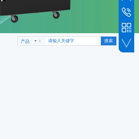
市场新闻
销售客服
010-6493
销售专线
19800239
搜索
产品
公司传真
010-6493
人事招聘
企业微信