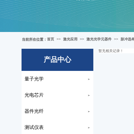
首页
>>
激光应用
>>
激光光学元器件
>>
脉冲选
当前所在位置
：
暂无相关记录！
产品中心
量子光学
>
光电芯片
>
器件光纤
>
测试仪表
>