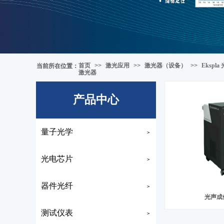
首页
>>
激光应用
>>
激光器（设备）
>>
Ekspl
当前所在位置
：
激光器
产品中心
量子光学
>
光电芯片
>
器件光纤
>
光声成
测试仪表
>