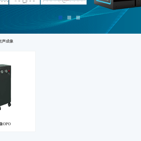
a 光声成像
像OPO