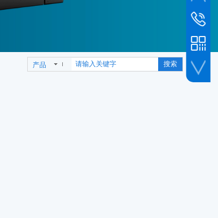
市场新闻
销售客服
010-6493
销售专线
19800239
搜索
产品
公司传真
010-6493
人事招聘
企业微信