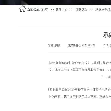
当前位置
：
>>
>>
>>
首页
新闻中心
团队风采
承德丰宁坝
承
作者:
鹏鹏
|
发布时间:
2020-08-21
|
7535
陈绮贞有首歌叫《旅行的意义》，是啊，旅行
义。
此次丰宁坝上草原的旅行是非常美好的，
生，
8月14日早晨8点在公司楼下集合，怀着愉悦
时的车程，我们终于到达了坝上草原。刚进入