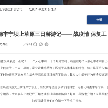
上草原三日游游记—— 战疫情 保复工 创佳绩
全部
德丰宁坝上草原三日游游记—— 战疫情 保复工
次浏览
|
|
分享到:
的意义到底是什么呢？一千个人心中有一千个哈姆雷特，相信在每个人的心中都有自己
坝上的蓝天，白云，草地，星空让我感受到了区别于其他地方的特色。躺在草原抬头数
时不时地跟三两好友围在篝火旁唱唱歌跳跳舞岂不快哉，其实人生最美好的事情应该莫
的心情乘坐旅游大巴前往丰宁坝上，出发前导游建议晕车的同志一定要记得携带晕车药，
丰宁地界，大家在车上都已经开始激动的叽叽喳喳畅聊了起来，导游也介绍了去草原的
油菜花让同事们的心情一下子嗨了起来。