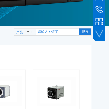
市场新闻
销售客服
010-6493
销售专线
19800239
搜索
产品
公司传真
010-6493
人事招聘
企业微信