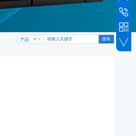
市场新闻
销售客服
010-6493
销售专线
19800239
搜索
产品
公司传真
010-6493
人事招聘
企业微信