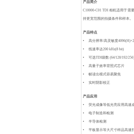
产品简介
C10000-C01 TDI 
持更宽范围的拍摄条件和样本。
产品特点
•
高分辨率/高灵敏度4096(H)×25
•
线速率达200 kHz(8 bit)
•
可选TDI级数 (64/128/192/256
•
高量子效率背照式芯片
•
帧读出模式容易聚焦
•
实时阴影校正
产品应用
•
荧光成像等低光亮应用高速
•
电子制造和检测
•
半导体检测
•
平板显示等大尺寸样品高速