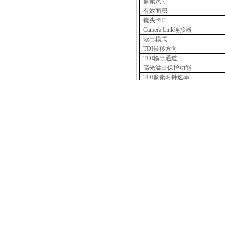
像素尺寸
光子定量qCMOS相机ORCA-Quest
有效面积
镜头卡口
Camera Link
连接器
读出模式
TDI
转移方向
TDI
输出通道
高光溢出保护功能
TDI
像素时钟速率
TDI
线速率
ORCA-Fusion BT
TDI
线速率控制
满阱容量
读出噪声
动态范围
图像拼接
模拟增益
相关阅读
A/D
转换器
图像处理
接口
[公司新闻]
全自动卷对卷收
相机控制
[公司新闻]
滨松相机、空间
TDI工作原理
[公司新闻]
拓普光研｜邀您
[公司新闻]
拓普光研｜邀您参