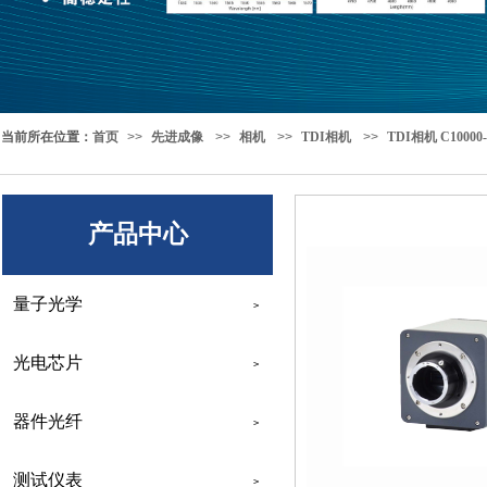
当前所在位置
：
首页
>>
先进成像
>>
相机
>>
TDI相机
>>
TDI相机 C10000-
产品中心
量子光学
>
光电芯片
>
器件光纤
>
测试仪表
>