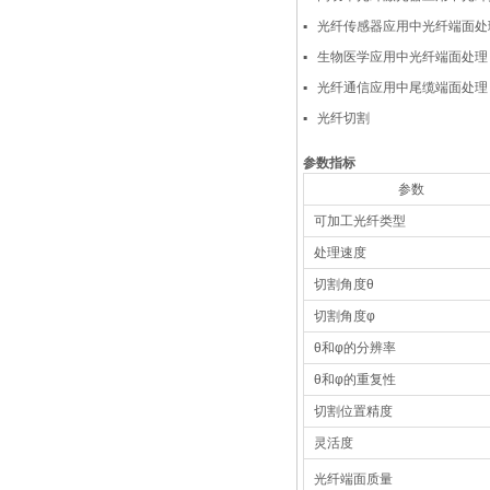
▪
光纤传感器应用中光纤端面处
▪
生物医学应用中光纤端面处理
▪
光纤通信应用中尾缆端面处理
▪
光纤切割
参数指标
参数
可加工光纤类型
推荐产品
处理速度
切割角度θ
切割角度φ
θ和φ的分辨率
θ和φ的重复性
切割位置精度
灵活度
光纤端面质量