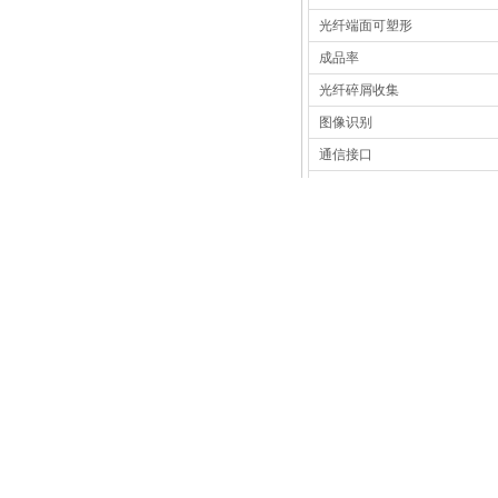
光子定量qCMOS相机ORCA-Quest
光纤端面可塑形
成品率
光纤碎屑收集
图像识别
通信接口
功耗
ORCA-Fusion BT
水冷
风冷
尺寸
重量
相关阅读
[公司新闻]
全自动卷对卷收
LC™-SP
[公司新闻]
滨松相机、空间
LC™-SSP
[公司新闻]
拓普光研｜邀您
LC™-MT
[公司新闻]
拓普光研｜邀您参
LC™-LT