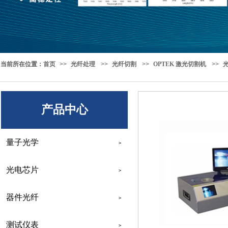
当前所在位置
：
首页
>>
光纤处理
>>
光纤切割
>>
OPTEK 激光切割机
>>
产品中心
量子光学
>
光电芯片
>
器件光纤
>
测试仪表
>