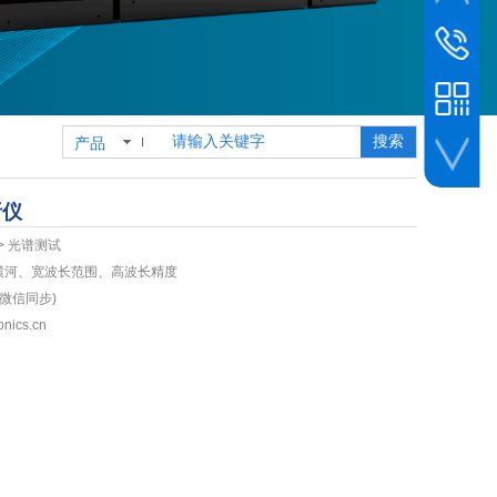
市场新闻
销售客服
010-6493
销售专线
19800239
搜索
产品
公司传真
010-6493
人事招聘
析仪
> 光谱测试
a、横河、宽波长范围、高波长精度
 (微信同步)
nics.cn
企业微信