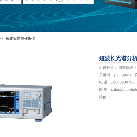
>>
短波长光谱分析仪
短波长光谱分
所属分类： 测试仪表 >
关键词：yokogaw
电 话：19800239780
邮 箱：sales@topphoto
微信 ：
点击扫描添加