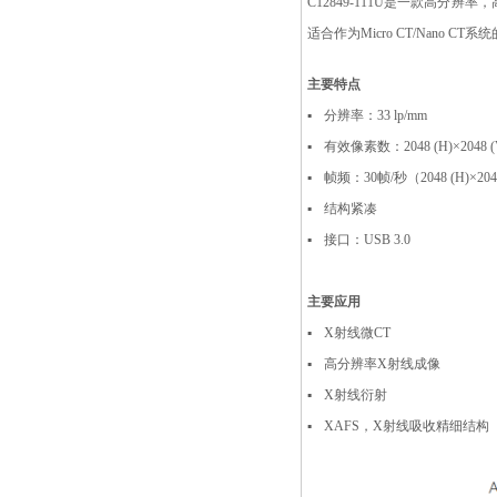
C12849-111U是一款高分辨
适合作为Micro CT/Nano C
主要特点
▪
分辨率：33 lp/mm
▪
有效像素数：2048 (H)×2048 (
▪
帧频：30帧/秒（2048 (H)×204
▪
结构紧凑
▪
接口：USB 3.0
主要应用
▪
X射线微CT
▪
高分辨率X射线成像
▪
X射线衍射
▪
XAFS，X射线吸收精细结构