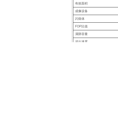
光子定量qCMOS相机ORCA-Quest
有效面积
成像设备
闪烁体
FOP
比值
满阱容量
读出速度
ORCA-Fusion BT
读出噪声
曝光时间
动态范围
子阵列
图像拼接
相关阅读
外部触发模式
[公司新闻]
全自动卷对卷收
触发输出
[公司新闻]
滨松相机、空间
接口
[公司新闻]
拓普光研｜邀您
最大电压
[公司新闻]
拓普光研｜邀您参