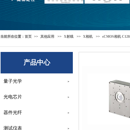
当前所在位置
：
首页
>>
其他应用
>>
X射线
>>
X相机
>>
sCMOS相机 C1284
产品中心
量子光学
>
光电芯片
>
器件光纤
>
测试仪表
>