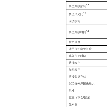
*2
典型熔接损耗
*3
典型消光比
回波损耗
*4
典型熔接时间
拉力强度
适用保护套管长度
推荐产品
典型加热时间
熔接程序
加热程序
熔接数据存储
LCD
屏光纤图像放大
尺寸
重量（不含电池）
显示器