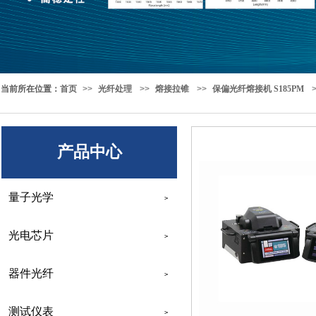
当前所在位置
：
首页
>>
光纤处理
>>
熔接拉锥
>>
保偏光纤熔接机 S185PM
产品中心
量子光学
>
光电芯片
>
器件光纤
>
测试仪表
>