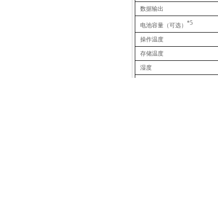
光子定量qCMOS相机ORCA-Quest
数据输出
*5
电池容量（可选）
操作温度
存储温度
湿度
电源
ORCA-Fusion BT
*1 光纤符合 ITU-T标准.
*2 此值仅供参考. 根据环境条
*3 消光比-36.8 dB是在初始
*4 此值仅供参考. 根据光纤类
相关阅读
*5 该值在室温20℃且使用全
[公司新闻]
全自动卷对卷收
[公司新闻]
滨松相机、空间
[公司新闻]
拓普光研｜邀您
[公司新闻]
拓普光研｜邀您参