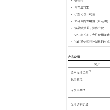
▪
低损耗
▪
高精度对准
▪
小型化设计构造
▪
大容量内置电池（可选购）
▪
液晶触摸屏，操作方便
▪
短切割长度，允许使用超迷
▪
WiFi通信远程控制机拥有
产品说明
简介
*1
适用光纤类型
包层直径
涂覆层直径
光纤切割长度