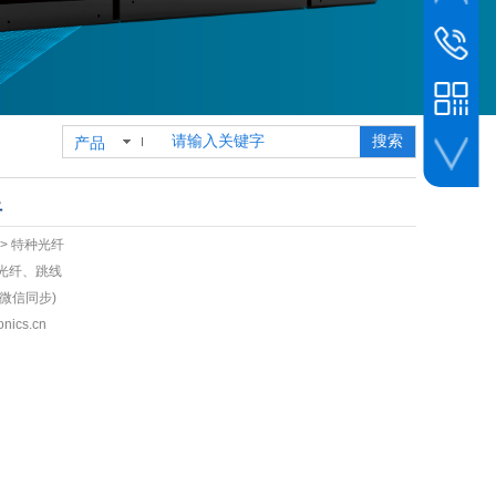
市场新闻
销售客服
010-6493
销售专线
19800239
搜索
产品
公司传真
010-6493
人事招聘
纤
> 特种光纤
物光纤、跳线
 (微信同步)
nics.cn
企业微信