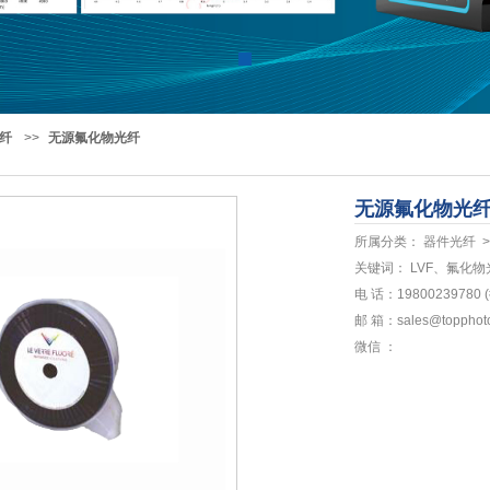
光纤
>>
无源氟化物光纤
无源氟化物光
所属分类： 器件光纤 >
关键词： LVF、氟化
电 话：19800239780
邮 箱：sales@topphoto
微信 ：
点击扫描添加