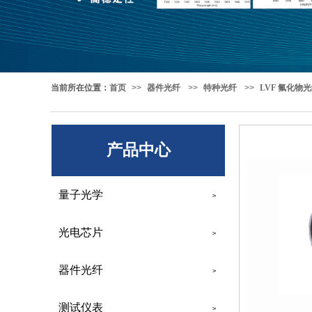
当前所在位置
：
首页
>>
器件光纤
>>
特种光纤
>>
LVF 氟化物
产品中心
量子光学
>
光电芯片
>
器件光纤
>
测试仪表
>