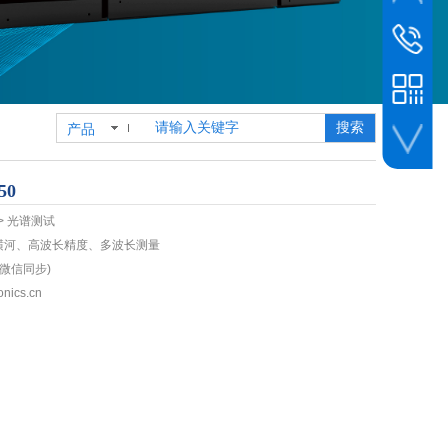
市场新闻
销售客服
010-6493
销售专线
19800239
搜索
产品
公司传真
010-6493
人事招聘
50
> 光谱测试
a、横河、高波长精度、多波长测量
 (微信同步)
nics.cn
企业微信