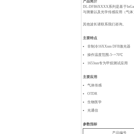
产品简介
DL-DFB6XXXX系列是基于
与测量以及光学传感应用（气体
其他波长请联系我们咨询。
主要特点
▪
非制冷16XXnm DFB激光器
▪
操作温度范围-5~+70℃
▪
1653nm专为甲烷测试应用
主要应用
▪
气体传感
▪
OTDR
▪
生物医学
▪
光通信
参数指标
产品编号